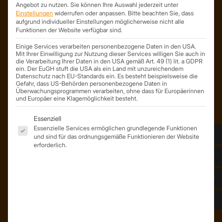
Angebot zu nutzen.
Sie können Ihre Auswahl jederzeit unter
Trapezprofile Deutschland
Einstellungen
widerrufen oder anpassen.
Bitte beachten Sie, dass
aufgrund individueller Einstellungen möglicherweise nicht alle
ist ein Geschäftsbereich der
Funktionen der Website verfügbar sind.
On Spot Service GmbH
Einige Services verarbeiten personenbezogene Daten in den USA.
Söllichauer Straße 7
Mit Ihrer Einwilligung zur Nutzung dieser Services willigen Sie auch in
04356 Leipzig
die Verarbeitung Ihrer Daten in den USA gemäß Art. 49 (1) lit. a GDPR
ein. Der EuGH stuft die USA als ein Land mit unzureichendem
Deutschland
Datenschutz nach EU-Standards ein. Es besteht beispielsweise die
Gefahr, dass US-Behörden personenbezogene Daten in
Mail: info@trapezprofile-deutschland.de
Überwachungsprogrammen verarbeiten, ohne dass für Europäerinnen
Tel.: +49 341 520 19 139
und Europäer eine Klagemöglichkeit besteht.
Es folgt eine Liste der Service-Gruppen, für die eine Einwil
Essenziell
Essenzielle Services ermöglichen grundlegende Funktionen
und sind für das ordnungsgemäße Funktionieren der Website
erforderlich.
ÜBER UNS
Unser Team