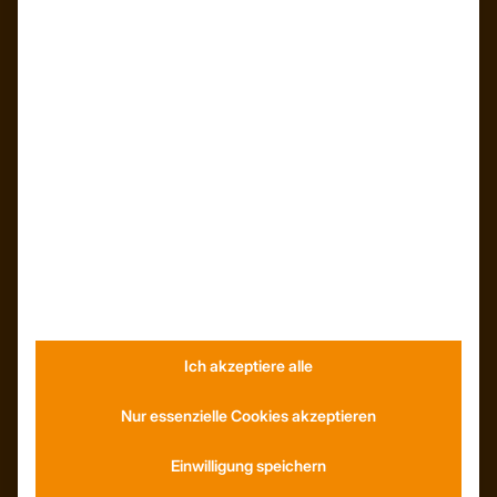
Unser Unternehmen
Kunden – Referenzen
INFORMATIONEN
Neuigkeiten
Dachformen
Wissenswertes
Stellenangebote
WhatsApp
Ich akzeptiere alle
KONTAKT
Nur essenzielle Cookies akzeptieren
Anfahrt
Social Media
Einwilligung speichern
Youtube