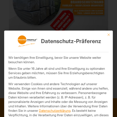
Mit die
Mineralwolle-Platten zum Sonderpreis im März
Datenschutz-Präferenz
3. März 2025
Der März ist genau die richtige Zeit, um den Garten oder das Haus
auf Vordermann zu bringen. Wir bieten diesen Monat wieder einige
Wir benötigen Ihre Einwilligung, bevor Sie unsere Website weiter
tolle Sonderposten an, einer sticht dabei besonders hervor -
besuchen können.
Sandwichplatten mit Mineralwolle-Kern für nur 15,99€/ m²!
Wenn Sie unter 16 Jahre alt sind und Ihre Einwilligung zu optionalen
Services geben möchten, müssen Sie Ihre Erziehungsberechtigten
um Erlaubnis bitten.
Wir verwenden Cookies und andere Technologien auf unserer
Website. Einige von ihnen sind essenziell, während andere uns helfen,
diese Website und Ihre Erfahrung zu verbessern.
Personenbezogene
Daten können verarbeitet werden (z. B. IP-Adressen), z. B. für
personalisierte Anzeigen und Inhalte oder die Messung von Anzeigen
und Inhalten.
Weitere Informationen über die Verwendung Ihrer Daten
finden Sie in unserer
Datenschutzerklärung
.
Es besteht keine
Verpflichtung, in die Verarbeitung Ihrer Daten einzuwilligen, um dieses
ADRESSE