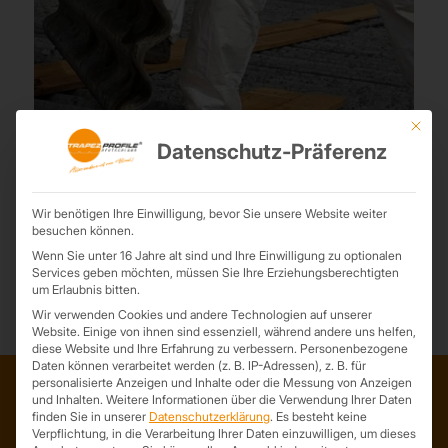
Mit die
Asbestsanierung
Datenschutz-Präferenz
12. September 2023
Unser Team bietet eine detaillierte Beratung, um Ihnen bei der
Planung und Umsetzung von Asbestsanierungs- und
Wir benötigen Ihre Einwilligung, bevor Sie unsere Website weiter
besuchen können.
Rückbauprojekten zu helfen.
Wenn Sie unter 16 Jahre alt sind und Ihre Einwilligung zu optionalen
Services geben möchten, müssen Sie Ihre Erziehungsberechtigten
um Erlaubnis bitten.
Wir verwenden Cookies und andere Technologien auf unserer
Website. Einige von ihnen sind essenziell, während andere uns helfen,
diese Website und Ihre Erfahrung zu verbessern.
Personenbezogene
Daten können verarbeitet werden (z. B. IP-Adressen), z. B. für
personalisierte Anzeigen und Inhalte oder die Messung von Anzeigen
und Inhalten.
Weitere Informationen über die Verwendung Ihrer Daten
finden Sie in unserer
Datenschutzerklärung
.
Es besteht keine
ADRESSE
Verpflichtung, in die Verarbeitung Ihrer Daten einzuwilligen, um dieses