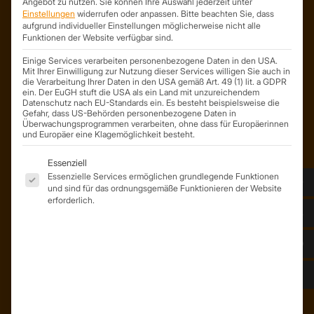
Angebot zu nutzen.
Sie können Ihre Auswahl jederzeit unter
Trapezprofile Deutschland
Einstellungen
widerrufen oder anpassen.
Bitte beachten Sie, dass
ist ein Geschäftsbereich der
aufgrund individueller Einstellungen möglicherweise nicht alle
Funktionen der Website verfügbar sind.
On Spot Service GmbH
Söllichauer Straße 7
Einige Services verarbeiten personenbezogene Daten in den USA.
04356 Leipzig
Mit Ihrer Einwilligung zur Nutzung dieser Services willigen Sie auch in
die Verarbeitung Ihrer Daten in den USA gemäß Art. 49 (1) lit. a GDPR
Deutschland
ein. Der EuGH stuft die USA als ein Land mit unzureichendem
Datenschutz nach EU-Standards ein. Es besteht beispielsweise die
Mail: info@trapezprofile-deutschland.de
Gefahr, dass US-Behörden personenbezogene Daten in
Tel.: +49 341 520 19 139
Überwachungsprogrammen verarbeiten, ohne dass für Europäerinnen
und Europäer eine Klagemöglichkeit besteht.
Es folgt eine Liste der Service-Gruppen, für die eine Einwil
Essenziell
Essenzielle Services ermöglichen grundlegende Funktionen
und sind für das ordnungsgemäße Funktionieren der Website
erforderlich.
ÜBER UNS
Unser Team
Unser Unternehmen