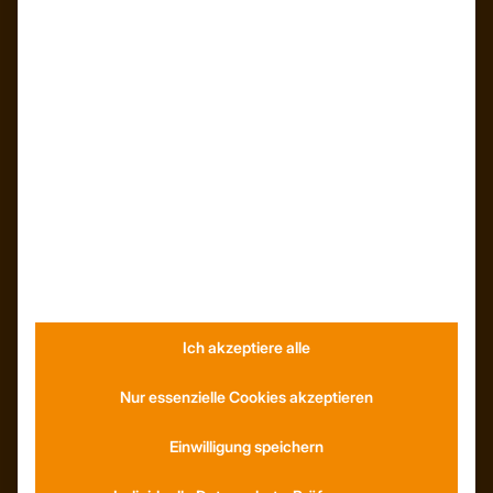
Kunden – Referenzen
INFORMATIONEN
Neuigkeiten
Dachformen
Wissenswertes
Stellenangebote
WhatsApp
Ich akzeptiere alle
KONTAKT
Anfahrt
Nur essenzielle Cookies akzeptieren
Social Media
Youtube
Einwilligung speichern