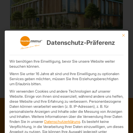
Klimafreundlich Bauen und Sanieren
Mit die
1. Oktober 2024
Datenschutz-Präferenz
Auch 2024 fördert die Bundesregierung Wohnungsbau, das
Wohneigentum, die energetische Sanierung und den
Wir benötigen Ihre Einwilligung, bevor Sie unsere Website weiter
Heizungstausch.
besuchen können.
Wenn Sie unter 16 Jahre alt sind und Ihre Einwilligung zu optionalen
Services geben möchten, müssen Sie Ihre Erziehungsberechtigten
um Erlaubnis bitten.
Wir verwenden Cookies und andere Technologien auf unserer
Website. Einige von ihnen sind essenziell, während andere uns helfen,
diese Website und Ihre Erfahrung zu verbessern.
Personenbezogene
Daten können verarbeitet werden (z. B. IP-Adressen), z. B. für
personalisierte Anzeigen und Inhalte oder die Messung von Anzeigen
und Inhalten.
Weitere Informationen über die Verwendung Ihrer Daten
ADRESSE
finden Sie in unserer
Datenschutzerklärung
.
Es besteht keine
Verpflichtung, in die Verarbeitung Ihrer Daten einzuwilligen, um dieses
Trapezprofile Deutschland
Angebot zu nutzen.
Sie können Ihre Auswahl jederzeit unter