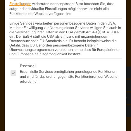
ist ein Geschäftsbereich der
Einstellungen
widerrufen oder anpassen.
Bitte beachten Sie, dass
aufgrund individueller Einstellungen möglicherweise nicht alle
On Spot Service GmbH
Funktionen der Website verfügbar sind.
Söllichauer Straße 7
04356 Leipzig
Einige Services verarbeiten personenbezogene Daten in den USA.
Mit Ihrer Einwilligung zur Nutzung dieser Services willigen Sie auch in
Deutschland
die Verarbeitung Ihrer Daten in den USA gemäß Art. 49 (1) lit. a GDPR
ein. Der EuGH stuft die USA als ein Land mit unzureichendem
Mail: info@trapezprofile-deutschland.de
Datenschutz nach EU-Standards ein. Es besteht beispielsweise die
Tel.: +49 341 520 19 139
Gefahr, dass US-Behörden personenbezogene Daten in
Überwachungsprogrammen verarbeiten, ohne dass für Europäerinnen
und Europäer eine Klagemöglichkeit besteht.
Es folgt eine Liste der Service-Gruppen, für die eine Einwil
Essenziell
Essenzielle Services ermöglichen grundlegende Funktionen
und sind für das ordnungsgemäße Funktionieren der Website
erforderlich.
ÜBER UNS
Unser Team
Unser Unternehmen
Kunden – Referenzen