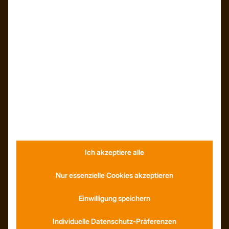
INFORMATIONEN
Neuigkeiten
Dachformen
Wissenswertes
Stellenangebote
WhatsApp
Ich akzeptiere alle
KONTAKT
Anfahrt
Nur essenzielle Cookies akzeptieren
Social Media
Youtube
Einwilligung speichern
Individuelle Datenschutz-Präferenzen