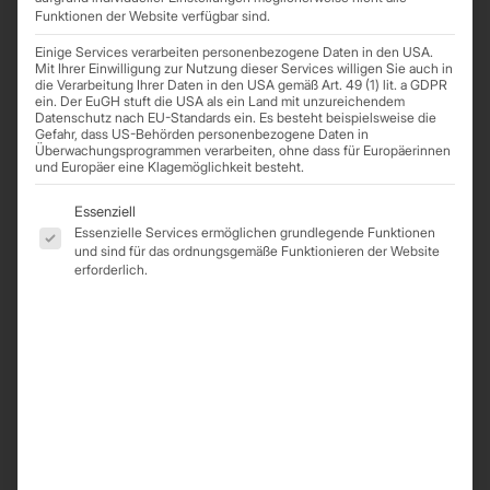
Funktionen der Website verfügbar sind.
Einige Services verarbeiten personenbezogene Daten in den USA.
Mit Ihrer Einwilligung zur Nutzung dieser Services willigen Sie auch in
die Verarbeitung Ihrer Daten in den USA gemäß Art. 49 (1) lit. a GDPR
ein. Der EuGH stuft die USA als ein Land mit unzureichendem
Datenschutz nach EU-Standards ein. Es besteht beispielsweise die
Unterstützung beim Projekt
Gefahr, dass US-Behörden personenbezogene Daten in
Überwachungsprogrammen verarbeiten, ohne dass für Europäerinnen
30. Mai 2025
und Europäer eine Klagemöglichkeit besteht.
Wir unterstützen dich bei der Planung, Lieferung bis hin zur Montage
Es folgt eine Liste der Service-Gruppen, für die eine Einwil
deines Bauprojekts.
Essenziell
Essenzielle Services ermöglichen grundlegende Funktionen
und sind für das ordnungsgemäße Funktionieren der Website
erforderlich.