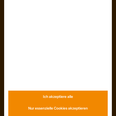
Trapezprofile Deutschland
ist ein Geschäftsbereich der
On Spot Service GmbH
Söllichauer Straße 7
04356 Leipzig
Deutschland
Mail: info@trapezprofile-deutschland.de
Tel.: +49 341 520 19 139
Ich akzeptiere alle
ÜBER UNS
Nur essenzielle Cookies akzeptieren
Unser Team