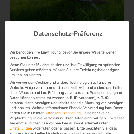
Mit die
Datenschutz-Präferenz
Handgefertigt und Individuell
3. Juni 2025
Wir benötigen Ihre Einwilligung, bevor Sie unsere Website weiter
Ein Zuhause – ganz nach deinen Vorstellungen – ist dagegen
besuchen können.
einfach geil! Handgefertigt und individuell nach Maß und Wunsch.
Wenn Sie unter 16 Jahre alt sind und Ihre Einwilligung zu optionalen
😁
Services geben möchten, müssen Sie Ihre Erziehungsberechtigten
um Erlaubnis bitten.
Wir verwenden Cookies und andere Technologien auf unserer
Website. Einige von ihnen sind essenziell, während andere uns helfen,
diese Website und Ihre Erfahrung zu verbessern.
Personenbezogene
Daten können verarbeitet werden (z. B. IP-Adressen), z. B. für
personalisierte Anzeigen und Inhalte oder die Messung von Anzeigen
und Inhalten.
Weitere Informationen über die Verwendung Ihrer Daten
finden Sie in unserer
Datenschutzerklärung
.
Es besteht keine
Verpflichtung, in die Verarbeitung Ihrer Daten einzuwilligen, um dieses
Angebot zu nutzen.
Sie können Ihre Auswahl jederzeit unter
Einstellungen
widerrufen oder anpassen.
Bitte beachten Sie, dass
aufgrund individueller Einstellungen möglicherweise nicht alle