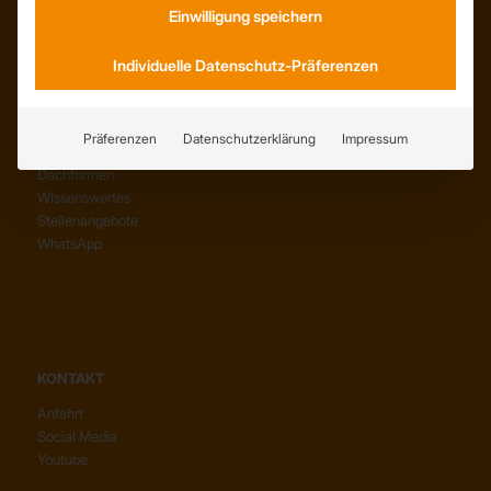
Unser Unternehmen
Einwilligung speichern
Kunden – Referenzen
Individuelle Datenschutz-Präferenzen
INFORMATIONEN
Präferenzen
Datenschutzerklärung
Impressum
Neuigkeiten
Dachformen
Wissenswertes
Stellenangebote
WhatsApp
KONTAKT
Anfahrt
Social Media
Youtube