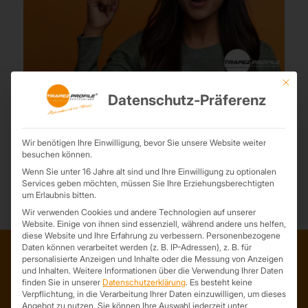
Mit die
Unsere Lichtplatten
Datenschutz-Präferenz
14. Februar 2025
Leicht, witterungsbeständig und perfekt geeignet für Dach- und
Wir benötigen Ihre Einwilligung, bevor Sie unsere Website weiter
Wandverkleidung: Das sind unsere Lichtplatten.
besuchen können.
Wenn Sie unter 16 Jahre alt sind und Ihre Einwilligung zu optionalen
Services geben möchten, müssen Sie Ihre Erziehungsberechtigten
um Erlaubnis bitten.
Wir verwenden Cookies und andere Technologien auf unserer
Website. Einige von ihnen sind essenziell, während andere uns helfen,
diese Website und Ihre Erfahrung zu verbessern.
Personenbezogene
Daten können verarbeitet werden (z. B. IP-Adressen), z. B. für
personalisierte Anzeigen und Inhalte oder die Messung von Anzeigen
und Inhalten.
Weitere Informationen über die Verwendung Ihrer Daten
ADRESSE
finden Sie in unserer
Datenschutzerklärung
.
Es besteht keine
Verpflichtung, in die Verarbeitung Ihrer Daten einzuwilligen, um dieses
Trapezprofile Deutschland
Angebot zu nutzen.
Sie können Ihre Auswahl jederzeit unter