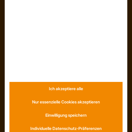
INFORMATIONEN
Neuigkeiten
Dachformen
Wissenswertes
Stellenangebote
WhatsApp
Ich akzeptiere alle
KONTAKT
Anfahrt
Nur essenzielle Cookies akzeptieren
Social Media
Youtube
Einwilligung speichern
Individuelle Datenschutz-Präferenzen