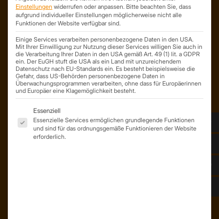
ist ein Geschäftsbereich der
Einstellungen
widerrufen oder anpassen.
Bitte beachten Sie, dass
aufgrund individueller Einstellungen möglicherweise nicht alle
On Spot Service GmbH
Funktionen der Website verfügbar sind.
Söllichauer Straße 7
04356 Leipzig
Einige Services verarbeiten personenbezogene Daten in den USA.
Mit Ihrer Einwilligung zur Nutzung dieser Services willigen Sie auch in
Deutschland
die Verarbeitung Ihrer Daten in den USA gemäß Art. 49 (1) lit. a GDPR
ein. Der EuGH stuft die USA als ein Land mit unzureichendem
Mail: info@trapezprofile-deutschland.de
Datenschutz nach EU-Standards ein. Es besteht beispielsweise die
Tel.: +49 341 520 19 139
Gefahr, dass US-Behörden personenbezogene Daten in
Überwachungsprogrammen verarbeiten, ohne dass für Europäerinnen
und Europäer eine Klagemöglichkeit besteht.
Es folgt eine Liste der Service-Gruppen, für die eine Einwil
Essenziell
Essenzielle Services ermöglichen grundlegende Funktionen
und sind für das ordnungsgemäße Funktionieren der Website
erforderlich.
ÜBER UNS
Unser Team
Unser Unternehmen
Kunden – Referenzen