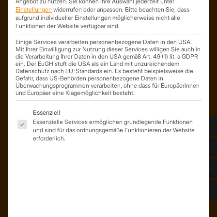
Angebot zu nutzen.
Sie können Ihre Auswahl jederzeit unter
Trapezprofile Deutschland
Einstellungen
widerrufen oder anpassen.
Bitte beachten Sie, dass
ist ein Geschäftsbereich der
aufgrund individueller Einstellungen möglicherweise nicht alle
Funktionen der Website verfügbar sind.
On Spot Service GmbH
Söllichauer Straße 7
Einige Services verarbeiten personenbezogene Daten in den USA.
04356 Leipzig
Mit Ihrer Einwilligung zur Nutzung dieser Services willigen Sie auch in
die Verarbeitung Ihrer Daten in den USA gemäß Art. 49 (1) lit. a GDPR
Deutschland
ein. Der EuGH stuft die USA als ein Land mit unzureichendem
Datenschutz nach EU-Standards ein. Es besteht beispielsweise die
Mail: info@trapezprofile-deutschland.de
Gefahr, dass US-Behörden personenbezogene Daten in
Tel.: +49 341 520 19 139
Überwachungsprogrammen verarbeiten, ohne dass für Europäerinnen
und Europäer eine Klagemöglichkeit besteht.
Es folgt eine Liste der Service-Gruppen, für die eine Einwil
Essenziell
Essenzielle Services ermöglichen grundlegende Funktionen
und sind für das ordnungsgemäße Funktionieren der Website
erforderlich.
ÜBER UNS
Unser Team
Unser Unternehmen