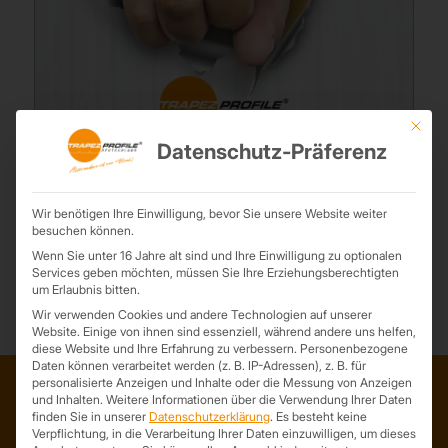
Mit die
Verkäufer gesucht
Datenschutz-Präferenz
11. März 2025
Du bist ein Verkaufstalent und suchst eine neue Herausforderung?
Dann haben wir genau das Richtige für dich! Zur Verstärkung
Wir benötigen Ihre Einwilligung, bevor Sie unsere Website weiter
besuchen können.
unseres Vertriebsteams suchen wir ab sofort ...
Wenn Sie unter 16 Jahre alt sind und Ihre Einwilligung zu optionalen
Services geben möchten, müssen Sie Ihre Erziehungsberechtigten
um Erlaubnis bitten.
Wir verwenden Cookies und andere Technologien auf unserer
Website. Einige von ihnen sind essenziell, während andere uns helfen,
diese Website und Ihre Erfahrung zu verbessern.
Personenbezogene
Daten können verarbeitet werden (z. B. IP-Adressen), z. B. für
personalisierte Anzeigen und Inhalte oder die Messung von Anzeigen
und Inhalten.
Weitere Informationen über die Verwendung Ihrer Daten
finden Sie in unserer
Datenschutzerklärung
.
Es besteht keine
ADRESSE
Verpflichtung, in die Verarbeitung Ihrer Daten einzuwilligen, um dieses