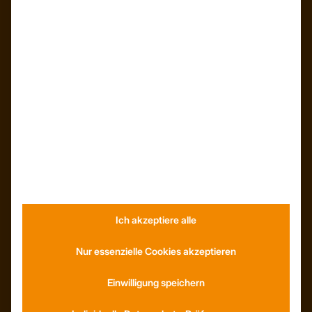
Kunden – Referenzen
INFORMATIONEN
Neuigkeiten
Dachformen
Wissenswertes
Stellenangebote
WhatsApp
Ich akzeptiere alle
KONTAKT
Anfahrt
Nur essenzielle Cookies akzeptieren
Social Media
Youtube
Einwilligung speichern