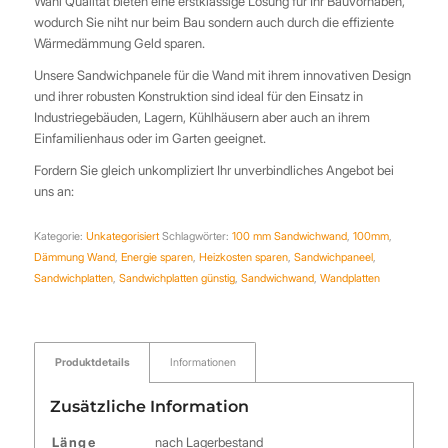
Wahl Qualität bieten eine erstklassige Lösung für Ihr Bauvorhaben,
wodurch Sie niht nur beim Bau sondern auch durch die effiziente
Wärmedämmung Geld sparen.
Unsere Sandwichpanele für die Wand mit ihrem innovativen Design
und ihrer robusten Konstruktion sind ideal für den Einsatz in
Industriegebäuden, Lagern, Kühlhäusern aber auch an ihrem
Einfamilienhaus oder im Garten geeignet.
Fordern Sie gleich unkompliziert Ihr unverbindliches Angebot bei
uns an:
Kategorie:
Unkategorisiert
Schlagwörter:
100 mm Sandwichwand
,
100mm
,
Dämmung Wand
,
Energie sparen
,
Heizkosten sparen
,
Sandwichpaneel
,
Sandwichplatten
,
Sandwichplatten günstig
,
Sandwichwand
,
Wandplatten
Produktdetails
Informationen
Zusätzliche Information
Länge
nach Lagerbestand