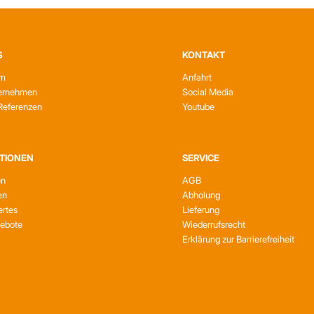
S
KONTAKT
am
Anfahrt
ernehmen
Social Media
Referenzen
Youtube
TIONEN
SERVICE
en
AGB
en
Abholung
rtes
Lieferung
gebote
Wiederrufsrecht
Erklärung zur Barrierefreiheit