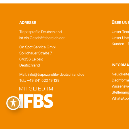
ADRESSE
ÜBER UN
Trapezprofile Deutschland
Unser Te
ist ein Geschäftsbereich der
Unser Unt
Kunden – 
On Spot Service GmbH
Söllichauer Straße 7
04356 Leipzig
INFORMA
Deutschland
Neuigkeit
Mail: info@trapezprofile-deutschland.de
Dachform
Tel.: +49 341 520 19 139
Wissenswe
Stellenan
WhatsApp