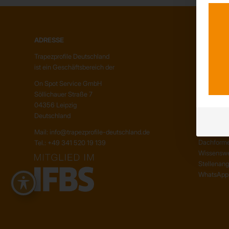
ADRESSE
ÜBER UN
Trapezprofile Deutschland
Unser Te
ist ein Geschäftsbereich der
Unser Unt
Kunden – 
On Spot Service GmbH
Söllichauer Straße 7
04356 Leipzig
INFORMA
Deutschland
Neuigkeit
Mail: info@trapezprofile-deutschland.de
Dachform
Tel.: +49 341 520 19 139
Wissenswe
Stellenan
WhatsApp