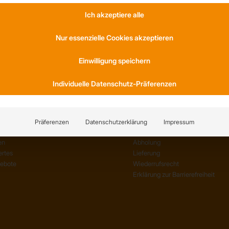
Ich akzeptiere alle
Nur essenzielle Cookies akzeptieren
S
KONTAKT
am
Anfahrt
Einwilligung speichern
ernehmen
Social Media
Referenzen
Youtube
Individuelle Datenschutz-Präferenzen
TIONEN
SERVICE
Präferenzen
Datenschutzerklärung
Impressum
en
AGB
en
Abholung
rtes
Lieferung
gebote
Wiederrufsrecht
Erklärung zur Barrierefreiheit