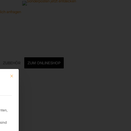
ZUBEHÖR
ZUM ONLINESHOP
Mit diesem Button wird der Dialog geschlossen. Seine Funktionalität ist ide
hten,
sind