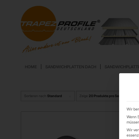
HOME
SANDWICHPLATTEN DACH
SANDWICHPLATT
Sortieren nach
Standard
Zeige
20 Produkte pro Seite
Wir ben
Wenn Si
müssen 
Wir ve
essenzi