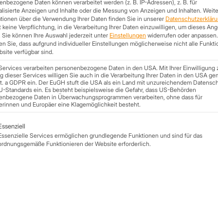
nbezogene Daten können verarbeitet werden (z. B. IP-Adressen), z. B. für
lisierte Anzeigen und Inhalte oder die Messung von Anzeigen und Inhalten.
Weite
tionen über die Verwendung Ihrer Daten finden Sie in unserer
Datenschutzerklär
 keine Verpflichtung, in die Verarbeitung Ihrer Daten einzuwilligen, um dieses An
.
Sie können Ihre Auswahl jederzeit unter
Einstellungen
widerrufen oder anpassen.
n Sie, dass aufgrund individueller Einstellungen möglicherweise nicht alle Funkt
site verfügbar sind.
Services verarbeiten personenbezogene Daten in den USA. Mit Ihrer Einwilligung 
 dieser Services willigen Sie auch in die Verarbeitung Ihrer Daten in den USA ge
lit. a GDPR ein. Der EuGH stuft die USA als ein Land mit unzureichendem Datensc
U-Standards ein. Es besteht beispielsweise die Gefahr, dass US-Behörden
enbezogene Daten in Überwachungsprogrammen verarbeiten, ohne dass für
erinnen und Europäer eine Klagemöglichkeit besteht.
lgt eine Liste der Service-Gruppen, für die eine Einwilligung ert
Essenziell
Essenzielle Services ermöglichen grundlegende Funktionen und sind für das
ordnungsgemäße Funktionieren der Website erforderlich.