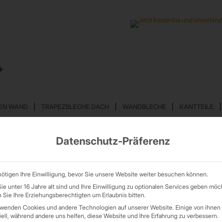
EN WAND
TRAPEZBLECHE DACH
WANDBLECHE
KANTTEILE
Datenschutz-Präferenz
ötigen Ihre Einwilligung, bevor Sie unsere Website weiter besuchen können.
e unter 16 Jahre alt sind und Ihre Einwilligung zu optionalen Services geben möc
Sie Ihre Erziehungsberechtigten um Erlaubnis bitten.
rwenden Cookies und andere Technologien auf unserer Website. Einige von ihnen 
ell, während andere uns helfen, diese Website und Ihre Erfahrung zu verbessern.