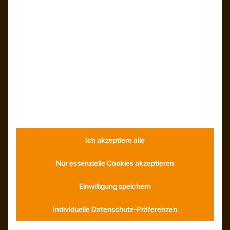
INFORMATIONEN
Neuigkeiten
Dachformen
Wissenswertes
Stellenangebote
WhatsApp
KONTAKT
Ich akzeptiere alle
Anfahrt
Nur essenzielle Cookies akzeptieren
Social Media
Youtube
Einwilligung speichern
Individuelle Datenschutz-Präferenzen
SERVICE
AGB