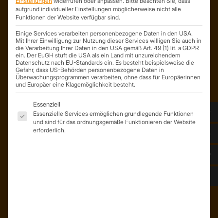
Einstellungen
widerrufen oder anpassen.
Bitte beachten Sie, dass
Söllichauer Straße 7
aufgrund individueller Einstellungen möglicherweise nicht alle
Funktionen der Website verfügbar sind.
04356 Leipzig
Deutschland
Einige Services verarbeiten personenbezogene Daten in den USA.
Mit Ihrer Einwilligung zur Nutzung dieser Services willigen Sie auch in
Mail: info@trapezprofile-deutschland.de
die Verarbeitung Ihrer Daten in den USA gemäß Art. 49 (1) lit. a GDPR
Tel.: +49 341 520 19 139
ein. Der EuGH stuft die USA als ein Land mit unzureichendem
Datenschutz nach EU-Standards ein. Es besteht beispielsweise die
Gefahr, dass US-Behörden personenbezogene Daten in
Überwachungsprogrammen verarbeiten, ohne dass für Europäerinnen
und Europäer eine Klagemöglichkeit besteht.
Es folgt eine Liste der Service-Gruppen, für die eine Einwil
Essenziell
Essenzielle Services ermöglichen grundlegende Funktionen
und sind für das ordnungsgemäße Funktionieren der Website
erforderlich.
ÜBER UNS
Unser Team
Unser Unternehmen
Kunden – Referenzen