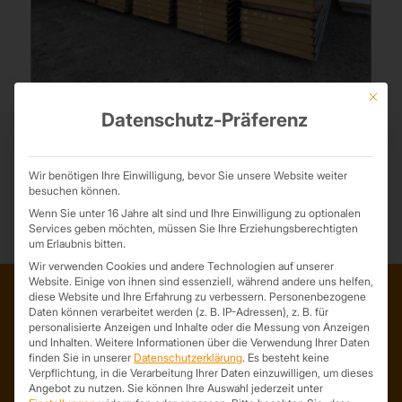
Mit die
Datenschutz-Präferenz
Sandwichplatten Wand 60 mm 2. Wahl
Wir benötigen Ihre Einwilligung, bevor Sie unsere Website weiter
besuchen können.
Wenn Sie unter 16 Jahre alt sind und Ihre Einwilligung zu optionalen
Services geben möchten, müssen Sie Ihre Erziehungsberechtigten
um Erlaubnis bitten.
Wir verwenden Cookies und andere Technologien auf unserer
Website. Einige von ihnen sind essenziell, während andere uns helfen,
diese Website und Ihre Erfahrung zu verbessern.
Personenbezogene
Daten können verarbeitet werden (z. B. IP-Adressen), z. B. für
ADRESSE
personalisierte Anzeigen und Inhalte oder die Messung von Anzeigen
und Inhalten.
Weitere Informationen über die Verwendung Ihrer Daten
Trapezprofile Deutschland
finden Sie in unserer
Datenschutzerklärung
.
Es besteht keine
ist ein Geschäftsbereich der
Verpflichtung, in die Verarbeitung Ihrer Daten einzuwilligen, um dieses
Angebot zu nutzen.
Sie können Ihre Auswahl jederzeit unter
On Spot Service GmbH