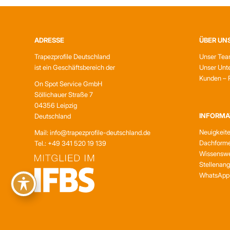
ADRESSE
ÜBER UN
Trapezprofile Deutschland
Unser Te
ist ein Geschäftsbereich der
Unser Unt
Kunden – 
On Spot Service GmbH
Söllichauer Straße 7
04356 Leipzig
INFORMA
Deutschland
Neuigkeit
Mail: info@trapezprofile-deutschland.de
Dachform
Tel.: +49 341 520 19 139
Wissenswe
Stellenan
WhatsApp