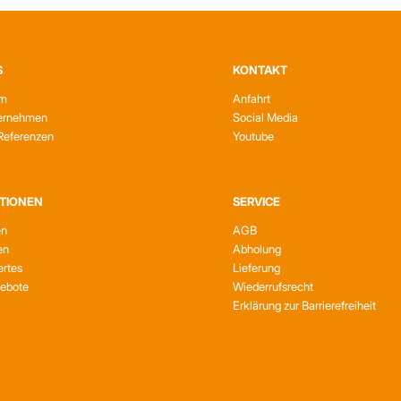
S
KONTAKT
am
Anfahrt
ernehmen
Social Media
Referenzen
Youtube
TIONEN
SERVICE
en
AGB
en
Abholung
rtes
Lieferung
gebote
Wiederrufsrecht
Erklärung zur Barrierefreiheit