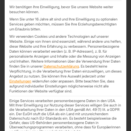
Wärmerückgewinnung möglich gemacht wird.
Wir benötigen Ihre Einwilligung, bevor Sie unsere Website weiter
besuchen können.
Passivhäuser sind so gut gedämmt, dass eine herkömmliche
Heizung nicht mehr notwendig ist. Daher kommt auch der Name
Wenn Sie unter 16 Jahre alt sind und Ihre Einwilligung zu optionalen
Services geben möchten, müssen Sie Ihre Erziehungsberechtigten
des Passivhauses.
um Erlaubnis bitten.
Statt dem Haus aktiv Energie zuzuführen, sorgt bereits die
Wir verwenden Cookies und andere Technologien auf unserer
Bauweise eines Passivhauses für die Wärmeregulierung.
Website. Einige von ihnen sind essenziell, während andere uns helfen,
diese Website und Ihre Erfahrung zu verbessern.
Personenbezogene
Das zentrales Element eines Passivhauses ist die Wärmedämmung.
Daten können verarbeitet werden (z. B. IP-Adressen), z. B. für
Wärmedämmung bedeutet in dem Zusammenhang, dass die
personalisierte Anzeigen und Inhalte oder die Messung von Anzeigen
und Inhalten.
Weitere Informationen über die Verwendung Ihrer Daten
Außenhülle des Gebäudes (Außenwände, Fenster, Türen, Dach) so
finden Sie in unserer
Datenschutzerklärung
.
Es besteht keine
weit optimiert wird, dass von der Wärme im Gebäude nur wenig
Verpflichtung, in die Verarbeitung Ihrer Daten einzuwilligen, um dieses
nach außen entweicht. Dadurch muss weniger Wärme von Außen
Angebot zu nutzen.
Sie können Ihre Auswahl jederzeit unter
zugeführt werden und der Heizwärmebedarf sinkt.
Einstellungen
widerrufen oder anpassen.
Bitte beachten Sie, dass
aufgrund individueller Einstellungen möglicherweise nicht alle
Zwar reduziert eine gute Dämmung den Heizwärmebedarf eines
Funktionen der Website verfügbar sind.
Gebäudes, der Stromverbrauch der Bewohner bleibt jedoch
Einige Services verarbeiten personenbezogene Daten in den USA.
unverändert. Oftmals installieren Hauseigentümer eines
Mit Ihrer Einwilligung zur Nutzung dieser Services willigen Sie auch in
Passivhauses daher eine Photovoltaikanlage, welche den günstigen
die Verarbeitung Ihrer Daten in den USA gemäß Art. 49 (1) lit. a GDPR
ein. Der EuGH stuft die USA als ein Land mit unzureichendem
Sonnenstrom vom eigenen gedämmten Dach liefert.
Datenschutz nach EU-Standards ein. Es besteht beispielsweise die
Gefahr, dass US-Behörden personenbezogene Daten in
Das Nullenergiehaus
Überwachungsprogrammen verarbeiten, ohne dass für Europäerinnen