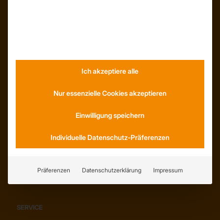
INFORMATIONEN
Neuigkeiten
Dachformen
Wissenswertes
Stellenangebote
Ich akzeptiere alle
WhatsApp
Nur essenzielle Cookies akzeptieren
Einwilligung speichern
KONTAKT
Individuelle Datenschutz-Präferenzen
Anfahrt
Social Media
Präferenzen
Datenschutzerklärung
Impressum
Youtube
SERVICE