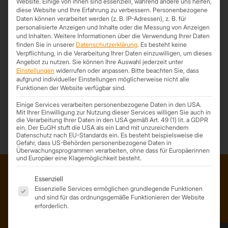
Website. Einige von ihnen sind essenziell, während andere uns helfen,
diese Website und Ihre Erfahrung zu verbessern.
Personenbezogene
Wenn ihr auch Lust auf solch ein Projekt habt, dann fragt bei uns an!
Daten können verarbeitet werden (z. B. IP-Adressen), z. B. für
personalisierte Anzeigen und Inhalte oder die Messung von Anzeigen
und Inhalten.
Weitere Informationen über die Verwendung Ihrer Daten
MANUFAKTUR
finden Sie in unserer
Datenschutzerklärung
.
Es besteht keine
Verpflichtung, in die Verarbeitung Ihrer Daten einzuwilligen, um dieses
Angebot zu nutzen.
Sie können Ihre Auswahl jederzeit unter
Einstellungen
widerrufen oder anpassen.
Bitte beachten Sie, dass
aufgrund individueller Einstellungen möglicherweise nicht alle
Funktionen der Website verfügbar sind.
*Trapezprofile Deutschland ist ein Geschäftsbereich der On Spot
Einige Services verarbeiten personenbezogene Daten in den USA.
Service GmbH
Mit Ihrer Einwilligung zur Nutzung dieser Services willigen Sie auch in
die Verarbeitung Ihrer Daten in den USA gemäß Art. 49 (1) lit. a GDPR
ein. Der EuGH stuft die USA als ein Land mit unzureichendem
Datenschutz nach EU-Standards ein. Es besteht beispielsweise die
Gefahr, dass US-Behörden personenbezogene Daten in
Überwachungsprogrammen verarbeiten, ohne dass für Europäerinnen
und Europäer eine Klagemöglichkeit besteht.
Es folgt eine Liste der Service-Gruppen, für die eine Einwil
Essenziell
ADRESSE
Essenzielle Services ermöglichen grundlegende Funktionen
und sind für das ordnungsgemäße Funktionieren der Website
Trapezprofile Deutschland
erforderlich.
ist ein Geschäftsbereich der