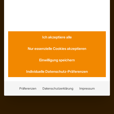
ÜBER UNS
Unser Team
Unser Unternehmen
Ich akzeptiere alle
Kunden – Referenzen
Nur essenzielle Cookies akzeptieren
INFORMATIONEN
Einwilligung speichern
Neuigkeiten
Individuelle Datenschutz-Präferenzen
Dachformen
Wissenswertes
Stellenangebote
WhatsApp
Präferenzen
Datenschutzerklärung
Impressum