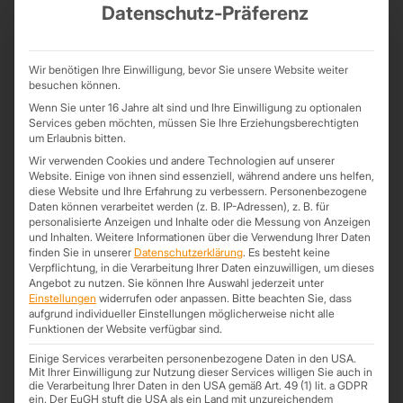
Datenschutz-Präferenz
Was ist eigentlich ein Effizienzhaus?
Ein Effizienz­haus ist ein energetischer Standard für Wohn­gebäude.
Wir benötigen Ihre Einwilligung, bevor Sie unsere Website weiter
Er setzt sich aus 2 Kriterien zusammen: Wie hoch ist der Gesamt­
besuchen können.
energie­bedarf des Gebäudes und wie gut ist die Wärme­dämmung
Wenn Sie unter 16 Jahre alt sind und Ihre Einwilligung zu optionalen
der Gebäude­hülle? Das wird mit den Werten Primär­energie­bedarf
Services geben möchten, müssen Sie Ihre Erziehungsberechtigten
und dem Transmissions­wärmeverlust angegeben.
um Erlaubnis bitten.
Wir verwenden Cookies und andere Technologien auf unserer
Die Effizienzhaus-Stufe 40
Website. Einige von ihnen sind essenziell, während andere uns helfen,
diese Website und Ihre Erfahrung zu verbessern.
Personenbezogene
Die Effizienzhaus-Stufe des Gebäudes gibt die Klasse der Energie­
Daten können verarbeitet werden (z. B. IP-Adressen), z. B. für
effizienz an und wer die Effizienz­haus-Stufe 40 erreicht, dabei noch
personalisierte Anzeigen und Inhalte oder die Messung von Anzeigen
und Inhalten.
Weitere Informationen über die Verwendung Ihrer Daten
zusätz­liche Anforder­ungen an die Nach­haltig­keit erfüllt, kann dafür
finden Sie in unserer
Datenschutzerklärung
.
Es besteht keine
eine Förderung erhalten. Die Kennzahl 40 gibt damit an, dass das
Verpflichtung, in die Verarbeitung Ihrer Daten einzuwilligen, um dieses
Effizienz­haus nur 40 % Primär­energie benötigt, verglichen mit
Angebot zu nutzen.
Sie können Ihre Auswahl jederzeit unter
einem Referenz­gebäude (nach dem Gebäude­energie­gesetz).
Einstellungen
widerrufen oder anpassen.
Bitte beachten Sie, dass
aufgrund individueller Einstellungen möglicherweise nicht alle
Zudem liegt der Trans­missions­wärme­verlust bei nur 55 % des
Funktionen der Website verfügbar sind.
Referenz­gebäudes. Der bauliche Wärme­schutz ist somit um 45 %
Einige Services verarbeiten personenbezogene Daten in den USA.
besser und kann mit der Verwendung von
Sandwichplatten
erreicht
Mit Ihrer Einwilligung zur Nutzung dieser Services willigen Sie auch in
werden.
die Verarbeitung Ihrer Daten in den USA gemäß Art. 49 (1) lit. a GDPR
ein. Der EuGH stuft die USA als ein Land mit unzureichendem