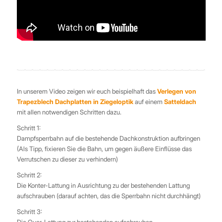
In unserem Video zeigen wir euch beispielhaft das
Verlegen von
Trapezblech Dachplatten in Ziegeloptik
auf einem
Satteldach
mit allen notwendigen Schritten dazu.
Schritt 1:
Dampfsperrbahn auf die bestehende Dachkonstruktion aufbringen
(Als Tipp, fixieren Sie die Bahn, um gegen äußere Einflüsse das
Verrutschen zu dieser zu verhindern)
Schritt 2:
Die Konter-Lattung in Ausrichtung zu der bestehenden Lattung
aufschrauben (darauf achten, das die Sperrbahn nicht durchhängt)
Schritt 3: