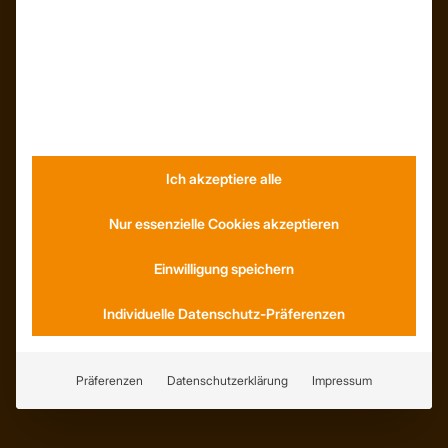
Kunden – Referenzen
INFORMATIONEN
Neuigkeiten
Dachformen
Wissenswertes
Ich akzeptiere alle
Stellenangebote
WhatsApp
Nur essenzielle Cookies akzeptieren
Einwilligung speichern
Individuelle Datenschutz-Präferenzen
KONTAKT
Anfahrt
Social Media
Präferenzen
Datenschutzerklärung
Impressum
Youtube