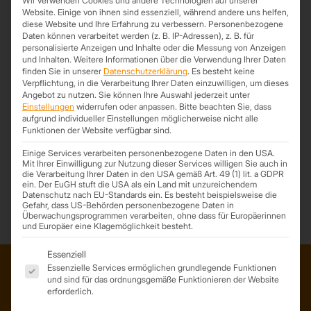
Wir verwenden Cookies und andere Technologien auf unserer
Website. Einige von ihnen sind essenziell, während andere uns helfen,
diese Website und Ihre Erfahrung zu verbessern.
Personenbezogene
Daten können verarbeitet werden (z. B. IP-Adressen), z. B. für
personalisierte Anzeigen und Inhalte oder die Messung von Anzeigen
und Inhalten.
Weitere Informationen über die Verwendung Ihrer Daten
finden Sie in unserer
Datenschutzerklärung
.
Es besteht keine
LKW-Fahrer gesucht
Verpflichtung, in die Verarbeitung Ihrer Daten einzuwilligen, um dieses
3. November 2025
Angebot zu nutzen.
Sie können Ihre Auswahl jederzeit unter
Einstellungen
widerrufen oder anpassen.
Bitte beachten Sie, dass
Wir suchen ab dem 01.04.2026 einen zuverlässigen und
aufgrund individueller Einstellungen möglicherweise nicht alle
engagierten LKW-Fahrer für unseren 12-Tonner mit Kran zur
Funktionen der Website verfügbar sind.
Auslieferung unserer eigenen Materialien.Wir liefern überwiegend
Einige Services verarbeiten personenbezogene Daten in den USA.
Sandwichplatten, Trapezbleche und Kantteile an Baustellen und
Mit Ihrer Einwilligung zur Nutzung dieser Services willigen Sie auch in
Kunden in der Region Leipzig und Umgebung.
die Verarbeitung Ihrer Daten in den USA gemäß Art. 49 (1) lit. a GDPR
ein. Der EuGH stuft die USA als ein Land mit unzureichendem
Datenschutz nach EU-Standards ein. Es besteht beispielsweise die
Gefahr, dass US-Behörden personenbezogene Daten in
Überwachungsprogrammen verarbeiten, ohne dass für Europäerinnen
und Europäer eine Klagemöglichkeit besteht.
Es folgt eine Liste der Service-Gruppen, für die eine Einwil
Essenziell
Essenzielle Services ermöglichen grundlegende Funktionen
und sind für das ordnungsgemäße Funktionieren der Website
ADRESSE
erforderlich.