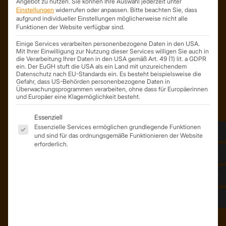
Angebot zu nutzen.
Sie können Ihre Auswahl jederzeit unter
Trapezprofile Deutschland
Einstellungen
widerrufen oder anpassen.
Bitte beachten Sie, dass
ist ein Geschäftsbereich der
aufgrund individueller Einstellungen möglicherweise nicht alle
Funktionen der Website verfügbar sind.
On Spot Service GmbH
Söllichauer Straße 7
Einige Services verarbeiten personenbezogene Daten in den USA.
04356 Leipzig
Mit Ihrer Einwilligung zur Nutzung dieser Services willigen Sie auch in
die Verarbeitung Ihrer Daten in den USA gemäß Art. 49 (1) lit. a GDPR
Deutschland
ein. Der EuGH stuft die USA als ein Land mit unzureichendem
Datenschutz nach EU-Standards ein. Es besteht beispielsweise die
Mail: info@trapezprofile-deutschland.de
Gefahr, dass US-Behörden personenbezogene Daten in
Tel.: +49 341 520 19 139
Überwachungsprogrammen verarbeiten, ohne dass für Europäerinnen
und Europäer eine Klagemöglichkeit besteht.
Es folgt eine Liste der Service-Gruppen, für die eine Einwil
Essenziell
Essenzielle Services ermöglichen grundlegende Funktionen
und sind für das ordnungsgemäße Funktionieren der Website
erforderlich.
ÜBER UNS
Unser Team
Unser Unternehmen