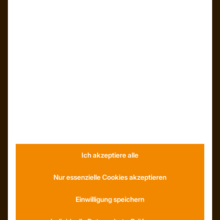
Kunden – Referenzen
INFORMATIONEN
Neuigkeiten
Dachformen
Wissenswertes
Stellenangebote
WhatsApp
Ich akzeptiere alle
KONTAKT
Anfahrt
Nur essenzielle Cookies akzeptieren
Social Media
Youtube
Einwilligung speichern