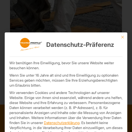
Mit die
Asbestsanierung
Datenschutz-Präferenz
12. September 2023
Unser Team bietet eine detaillierte Beratung, um Ihnen bei der
Planung und Umsetzung von Asbestsanierungs- und
Wir benötigen Ihre Einwilligung, bevor Sie unsere Website weiter
besuchen können.
Rückbauprojekten zu helfen.
Wenn Sie unter 16 Jahre alt sind und Ihre Einwilligung zu optionalen
Services geben möchten, müssen Sie Ihre Erziehungsberechtigten
um Erlaubnis bitten.
Wir verwenden Cookies und andere Technologien auf unserer
Website. Einige von ihnen sind essenziell, während andere uns helfen,
diese Website und Ihre Erfahrung zu verbessern.
Personenbezogene
Daten können verarbeitet werden (z. B. IP-Adressen), z. B. für
personalisierte Anzeigen und Inhalte oder die Messung von Anzeigen
und Inhalten.
Weitere Informationen über die Verwendung Ihrer Daten
finden Sie in unserer
Datenschutzerklärung
.
Es besteht keine
ADRESSE
Verpflichtung, in die Verarbeitung Ihrer Daten einzuwilligen, um dieses